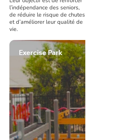
Leur objectif est de renforcer
l’indépendance des seniors,
de réduire le risque de chutes
et d’améliorer leur qualité de
vie.
Exercise Park
Exerci