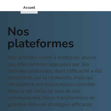
Accueil
ICOPE
Nos
plateformes
Nos activités visent à mettre en œuvre
des interventions appuyées par des
données probantes, dont l’efficacité a été
démontrée par la recherche, mais qui
nécessitent une implantation concrète
dans la vie réelle au sein de nos
communautés. Nous transformons de
grandes idées en stratégies efficaces.