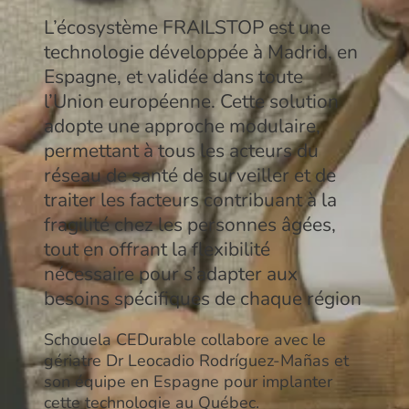
L’écosystème FRAILSTOP est une
technologie développée à Madrid, en
Espagne, et validée dans toute
l’Union européenne. Cette solution
adopte une approche modulaire,
permettant à tous les acteurs du
réseau de santé de surveiller et de
traiter les facteurs contribuant à la
fragilité chez les personnes âgées,
tout en offrant la flexibilité
nécessaire pour s’adapter aux
besoins spécifiques de chaque région
Schouela CEDurable collabore avec le
gériatre Dr Leocadio Rodríguez-Mañas et
son équipe en Espagne pour implanter
cette technologie au Québec.